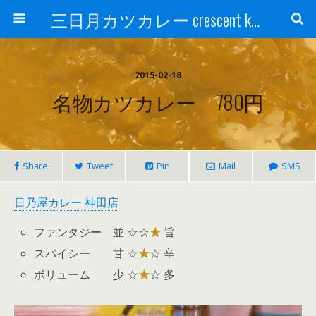
三日月カツカレー crescent katsu-curry
2015-02-18
名物カツカレー 780円
Share
Tweet
Pin
Mail
SMS
日乃屋カレー 神田店
ファンタジー 並 ☆☆
★
旨
スパイシー 甘 ☆
★
☆ 辛
ボリューム 少 ☆
★
☆ 多